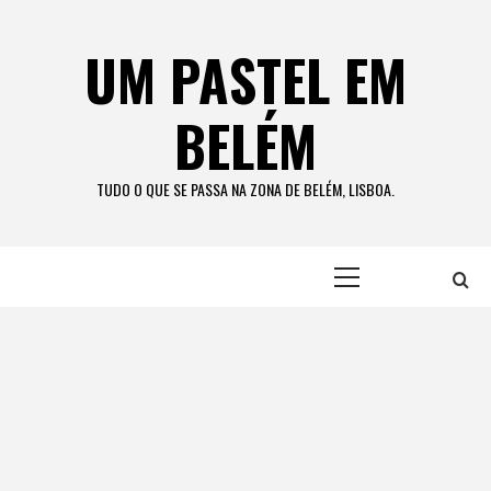
Skip
to
UM PASTEL EM
content
BELÉM
TUDO O QUE SE PASSA NA ZONA DE BELÉM, LISBOA.
Primary
Menu