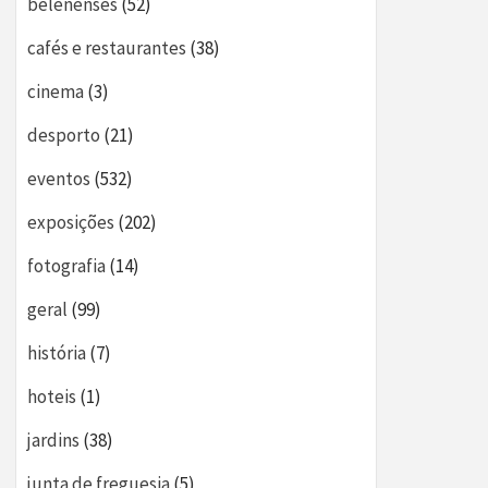
belenenses
(52)
cafés e restaurantes
(38)
cinema
(3)
desporto
(21)
eventos
(532)
exposições
(202)
fotografia
(14)
geral
(99)
história
(7)
hoteis
(1)
jardins
(38)
junta de freguesia
(5)