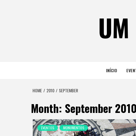
Skip
to
UM 
content
INÍCIO
EVEN
HOME
2010
SEPTEMBER
Month:
September 201
EVENTOS
MONUMENTOS