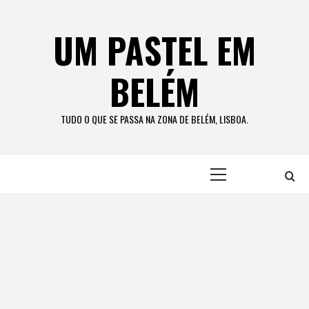
Skip
to
UM PASTEL EM
content
BELÉM
TUDO O QUE SE PASSA NA ZONA DE BELÉM, LISBOA.
Primary
Menu