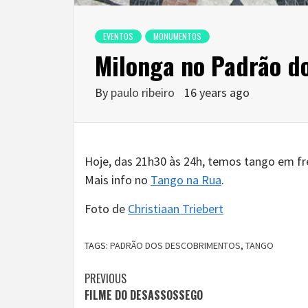
EVENTOS
MONUMENTOS
Milonga no Padrão d
By
paulo ribeiro
16 years ago
Hoje, das 21h30 às 24h, temos tango em f
Mais info no
Tango na Rua
.
Foto de
Christiaan Triebert
TAGS:
PADRÃO DOS DESCOBRIMENTOS
,
TANGO
Continue
PREVIOUS
FILME DO DESASSOSSEGO
Reading