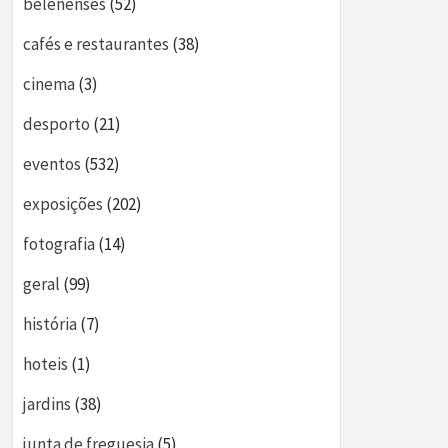
belenenses
(52)
cafés e restaurantes
(38)
cinema
(3)
desporto
(21)
eventos
(532)
exposições
(202)
fotografia
(14)
geral
(99)
história
(7)
hoteis
(1)
jardins
(38)
junta de freguesia
(5)