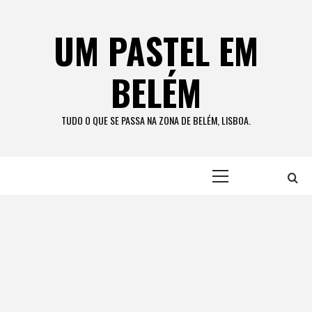
Skip
to
UM PASTEL EM
content
BELÉM
TUDO O QUE SE PASSA NA ZONA DE BELÉM, LISBOA.
Primary
Menu