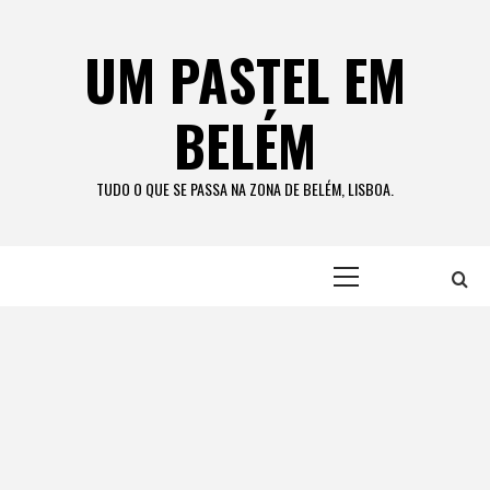
Skip
to
UM PASTEL EM
content
BELÉM
TUDO O QUE SE PASSA NA ZONA DE BELÉM, LISBOA.
Primary
Menu