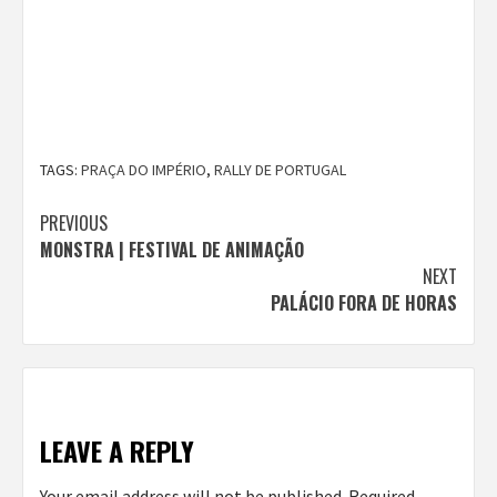
TAGS:
PRAÇA DO IMPÉRIO
,
RALLY DE PORTUGAL
Continue
PREVIOUS
MONSTRA | FESTIVAL DE ANIMAÇÃO
Reading
NEXT
PALÁCIO FORA DE HORAS
LEAVE A REPLY
Your email address will not be published.
Required