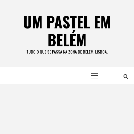
Skip
to
UM PASTEL EM
content
BELÉM
TUDO O QUE SE PASSA NA ZONA DE BELÉM, LISBOA.
Primary
Menu