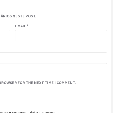
ÁRIOS NESTE POST.
EMAIL
*
 BROWSER FOR THE NEXT TIME I COMMENT.
w your comment data is processed
.