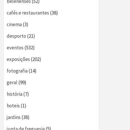
belenenses
(52)
cafés e restaurantes
(38)
cinema
(3)
desporto
(21)
eventos
(532)
exposições
(202)
fotografia
(14)
geral
(99)
história
(7)
hoteis
(1)
jardins
(38)
junta de freguesia
(5)