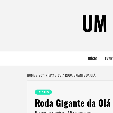
Skip
to
UM 
content
INÍCIO
EVEN
HOME
2011
MAY
29
RODA GIGANTE DA OLÁ
EVENTOS
Roda Gigante da Olá
By
paulo ribeiro
15 years ago