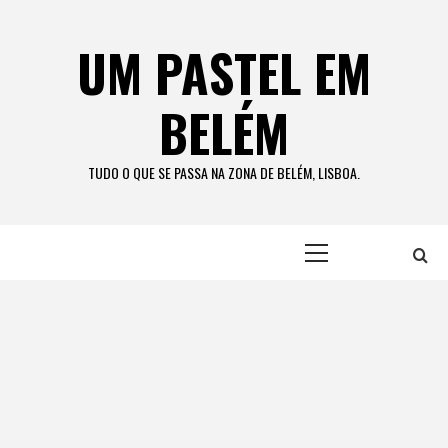
Skip
to
UM PASTEL EM
content
BELÉM
TUDO O QUE SE PASSA NA ZONA DE BELÉM, LISBOA.
Primary
Menu