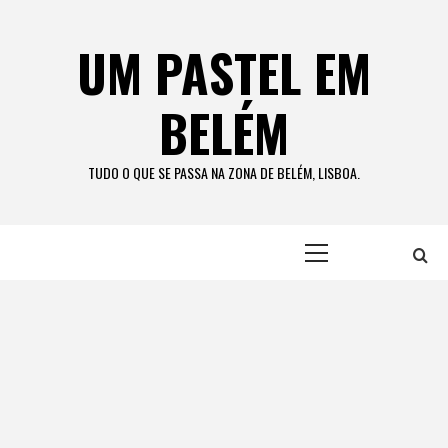
Skip
to
UM PASTEL EM
content
BELÉM
TUDO O QUE SE PASSA NA ZONA DE BELÉM, LISBOA.
Primary
Menu