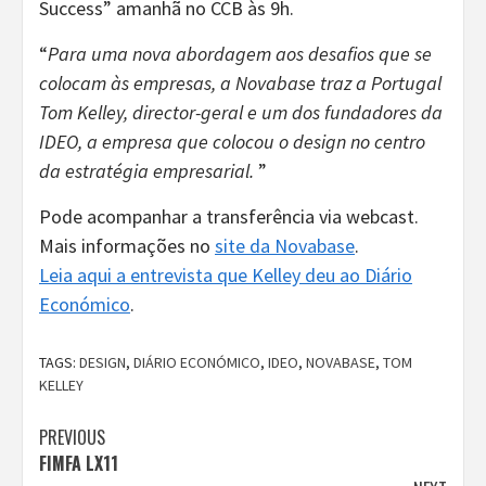
Success” amanhã no CCB às 9h.
“
Para uma nova abordagem aos desafios que se
colocam às empresas, a Novabase traz a Portugal
Tom Kelley, director-geral e um dos fundadores da
IDEO, a empresa que colocou o design no centro
da estratégia empresarial.
”
Pode acompanhar a transferência via webcast.
Mais informações no
site da Novabase
.
Leia aqui a entrevista que Kelley deu ao Diário
Económico
.
TAGS:
DESIGN
,
DIÁRIO ECONÓMICO
,
IDEO
,
NOVABASE
,
TOM
KELLEY
Continue
PREVIOUS
FIMFA LX11
Reading