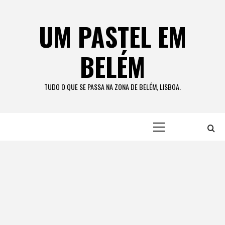
Skip
to
UM PASTEL EM
content
BELÉM
TUDO O QUE SE PASSA NA ZONA DE BELÉM, LISBOA.
Primary
Menu