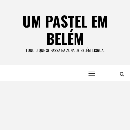
Skip
to
UM PASTEL EM
content
BELÉM
TUDO O QUE SE PASSA NA ZONA DE BELÉM, LISBOA.
Primary
Menu