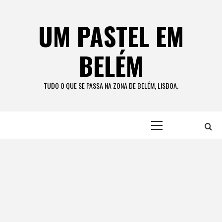
Skip
to
UM PASTEL EM
content
BELÉM
TUDO O QUE SE PASSA NA ZONA DE BELÉM, LISBOA.
Primary
Menu