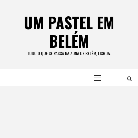
Skip
to
UM PASTEL EM
content
BELÉM
TUDO O QUE SE PASSA NA ZONA DE BELÉM, LISBOA.
Primary
Menu