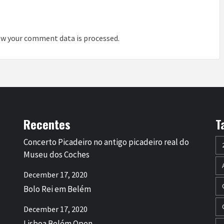
w your comment data is processed
.
Recentes
T
Concerto Picadeiro no antigo picadeiro real do
Museu dos Coches
December 17, 2020
Bolo Rei em Belém
December 17, 2020
Lisboa Belém Open