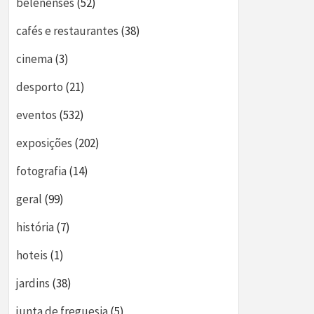
belenenses
(52)
cafés e restaurantes
(38)
cinema
(3)
desporto
(21)
eventos
(532)
exposições
(202)
fotografia
(14)
geral
(99)
história
(7)
hoteis
(1)
jardins
(38)
junta de freguesia
(5)