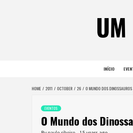
Skip
to
UM 
content
INÍCIO
EVEN
HOME
2011
OCTOBER
26
O MUNDO DOS DINOSSAUROS
EVENTOS
O Mundo dos Dinoss
By
paulo ribeiro
15 years ago