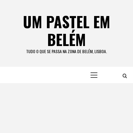
Skip
to
UM PASTEL EM
content
BELÉM
TUDO O QUE SE PASSA NA ZONA DE BELÉM, LISBOA.
Primary
Menu