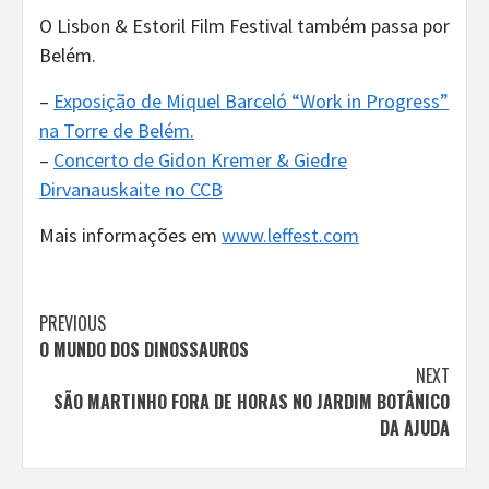
O Lisbon & Estoril Film Festival também passa por
Belém.
–
Exposição de Miquel Barceló “Work in Progress”
na Torre de Belém.
–
Concerto de Gidon Kremer & Giedre
Dirvanauskaite no CCB
Mais informações em
www.leffest.com
Continue
PREVIOUS
O MUNDO DOS DINOSSAUROS
Reading
NEXT
SÃO MARTINHO FORA DE HORAS NO JARDIM BOTÂNICO
DA AJUDA