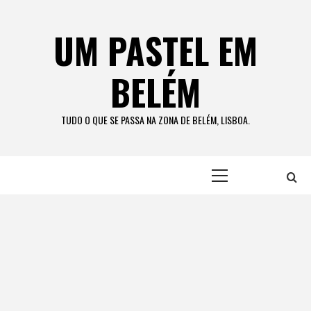
Skip
to
UM PASTEL EM
content
BELÉM
TUDO O QUE SE PASSA NA ZONA DE BELÉM, LISBOA.
Primary
Menu