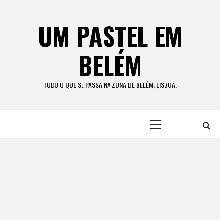
Skip
to
UM PASTEL EM
content
BELÉM
TUDO O QUE SE PASSA NA ZONA DE BELÉM, LISBOA.
Primary
Menu