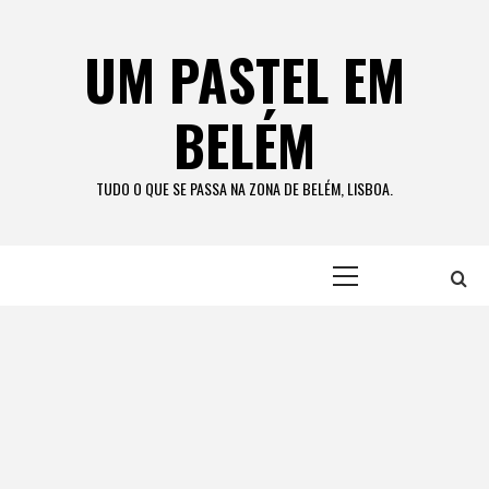
Skip
to
UM PASTEL EM
content
BELÉM
TUDO O QUE SE PASSA NA ZONA DE BELÉM, LISBOA.
Primary
Menu