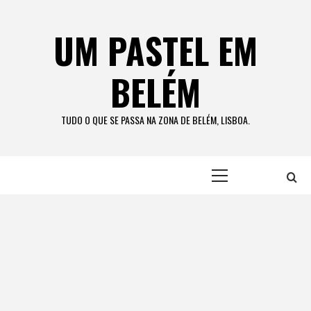
Skip
to
UM PASTEL EM
content
BELÉM
TUDO O QUE SE PASSA NA ZONA DE BELÉM, LISBOA.
Primary
Menu