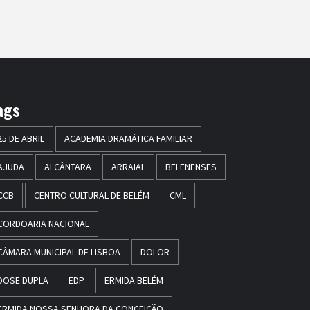
ags
25 DE ABRIL
ACADEMIA DRAMÁTICA FAMILIAR
AJUDA
ALCÂNTARA
ARRAIAL
BELENENSES
CCB
CENTRO CULTURAL DE BELÉM
CML
CORDOARIA NACIONAL
CÂMARA MUNICIPAL DE LISBOA
DOLOR
DOSE DUPLA
EDP
ERMIDA BELÉM
ERMIDA NOSSA SENHORA DA CONCEIÇÃO