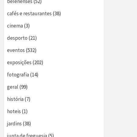
belenenses
(52)
cafés e restaurantes
(38)
cinema
(3)
desporto
(21)
eventos
(532)
exposições
(202)
fotografia
(14)
geral
(99)
história
(7)
hoteis
(1)
jardins
(38)
junta de freguesia
(5)