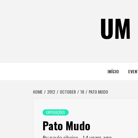
Skip
to
UM 
content
INÍCIO
EVEN
HOME
2012
OCTOBER
18
PATO MUDO
EXPOSIÇÕES
Pato Mudo
By
paulo ribeiro
14 years ago