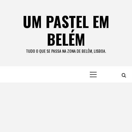
Skip
to
UM PASTEL EM
content
BELÉM
TUDO O QUE SE PASSA NA ZONA DE BELÉM, LISBOA.
Primary
Menu