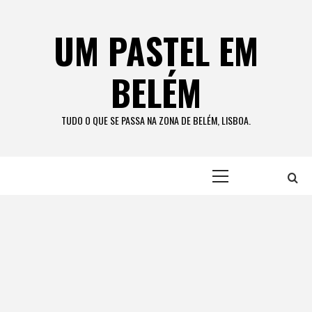
Skip
to
UM PASTEL EM
content
BELÉM
TUDO O QUE SE PASSA NA ZONA DE BELÉM, LISBOA.
Primary
Menu