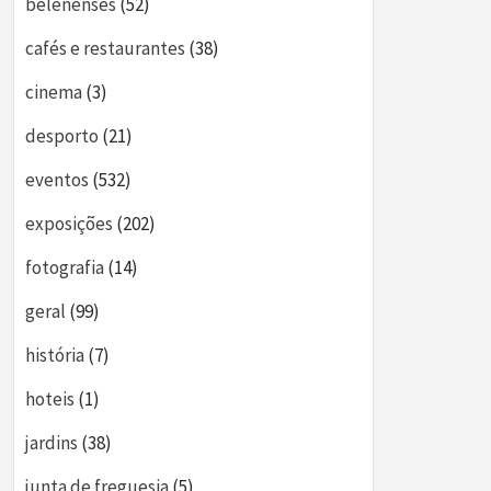
belenenses
(52)
cafés e restaurantes
(38)
cinema
(3)
desporto
(21)
eventos
(532)
exposições
(202)
fotografia
(14)
geral
(99)
história
(7)
hoteis
(1)
jardins
(38)
junta de freguesia
(5)