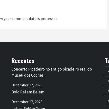
w your comment data is processed
.
Recentes
T
Concerto Picadeiro no antigo picadeiro real do
Museu dos Coches
December 17, 2020
Bolo Rei em Belém
December 17, 2020
Lisboa Belém Open