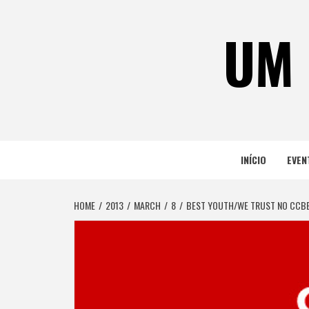
Skip
to
UM 
content
INÍCIO
EVEN
HOME
2013
MARCH
8
BEST YOUTH/WE TRUST NO CCB