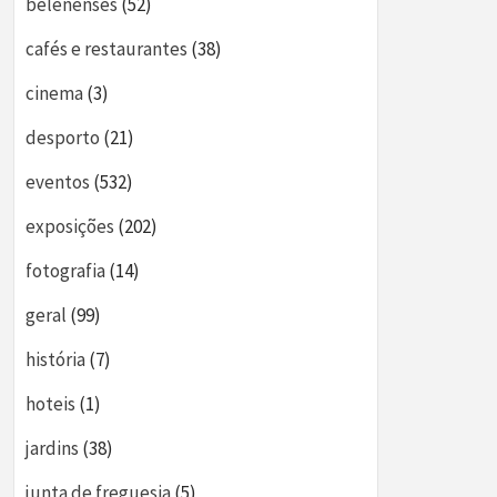
belenenses
(52)
cafés e restaurantes
(38)
cinema
(3)
desporto
(21)
eventos
(532)
exposições
(202)
fotografia
(14)
geral
(99)
história
(7)
hoteis
(1)
jardins
(38)
junta de freguesia
(5)