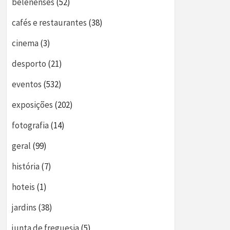
belenenses
(52)
cafés e restaurantes
(38)
cinema
(3)
desporto
(21)
eventos
(532)
exposições
(202)
fotografia
(14)
geral
(99)
história
(7)
hoteis
(1)
jardins
(38)
junta de freguesia
(5)