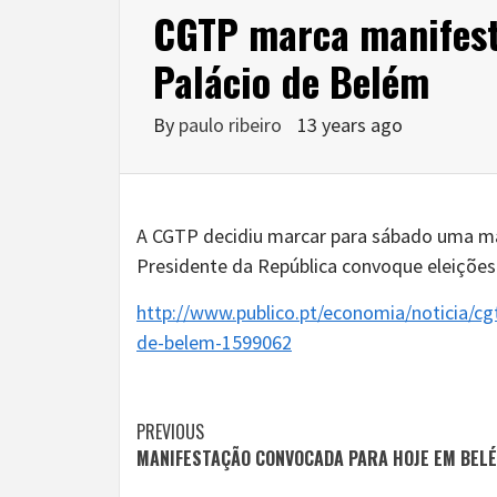
CGTP marca manifest
Palácio de Belém
By
paulo ribeiro
13 years ago
A CGTP decidiu marcar para sábado uma man
Presidente da República convoque eleições
http://www.publico.pt/economia/noticia/c
de-belem-1599062
Continue
PREVIOUS
MANIFESTAÇÃO CONVOCADA PARA HOJE EM BEL
Reading