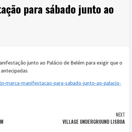
ação para sábado junto ao
ifestação junto ao Palácio de Belém para exigir que o
 antecipadas
gtp-marca-manifestacao-para-sabado-junto-ao-palacio-
NEXT
ÉM
VILLAGE UNDERGROUND LISBOA