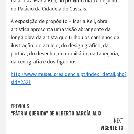
da artista Maria Keil, no próximo dia 10 de julho,
no Palácio da Cidadela de Cascais.
A exposição de propósito – Maria Keil, obra
artística apresenta uma visão abrangente da
longa obra da artista que trilhou os caminhos da
ilustração, do azulejo, do design gráfico, da
pintura, do desenho, do mobiliário, da tapeçaria,
da cenografia e dos figurinos.
http://www.museu.presidencia.pt/index_detail.php?
sid=2521
Continue
PREVIOUS
“PÁTRIA QUERIDA” DE ALBERTO GARCÍA-ALIX
Reading
NEXT
VICENTE’13