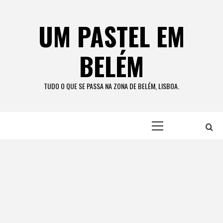
Skip
to
UM PASTEL EM
content
BELÉM
TUDO O QUE SE PASSA NA ZONA DE BELÉM, LISBOA.
Primary
Menu