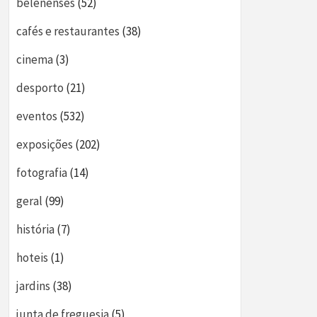
belenenses
(52)
cafés e restaurantes
(38)
cinema
(3)
desporto
(21)
eventos
(532)
exposições
(202)
fotografia
(14)
geral
(99)
história
(7)
hoteis
(1)
jardins
(38)
junta de freguesia
(5)