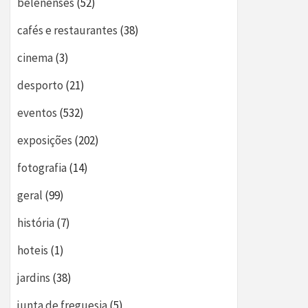
belenenses
(52)
cafés e restaurantes
(38)
cinema
(3)
desporto
(21)
eventos
(532)
exposições
(202)
fotografia
(14)
geral
(99)
história
(7)
hoteis
(1)
jardins
(38)
junta de freguesia
(5)