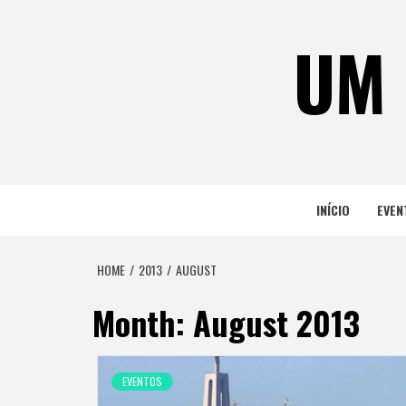
Skip
to
UM 
content
INÍCIO
EVEN
HOME
2013
AUGUST
Month:
August 2013
EVENTOS