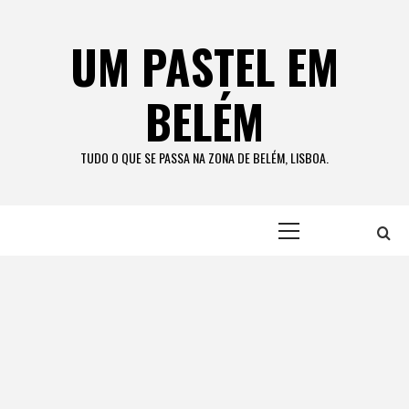
Skip
to
UM PASTEL EM
content
BELÉM
TUDO O QUE SE PASSA NA ZONA DE BELÉM, LISBOA.
Primary
Menu