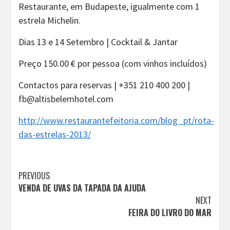
Restaurante, em Budapeste, igualmente com 1
estrela Michelin.
Dias 13 e 14 Setembro | Cocktail & Jantar
Preço 150.00 € por pessoa (com vinhos incluídos)
Contactos para reservas | +351 210 400 200 |
fb@altisbelemhotel.com
http://www.restaurantefeitoria.com/blog_pt/rota-
das-estrelas-2013/
Continue
PREVIOUS
VENDA DE UVAS DA TAPADA DA AJUDA
Reading
NEXT
FEIRA DO LIVRO DO MAR