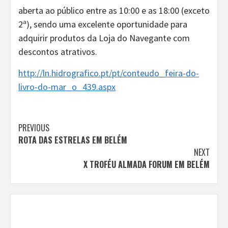
aberta ao público entre as 10:00 e as 18:00 (exceto
2ª), sendo uma excelente oportunidade para
adquirir produtos da Loja do Navegante com
descontos atrativos.
http://ln.hidrografico.pt/pt/conteudo_feira-do-
livro-do-mar_o_439.aspx
Continue
PREVIOUS
ROTA DAS ESTRELAS EM BELÉM
Reading
NEXT
X TROFÉU ALMADA FORUM EM BELÉM