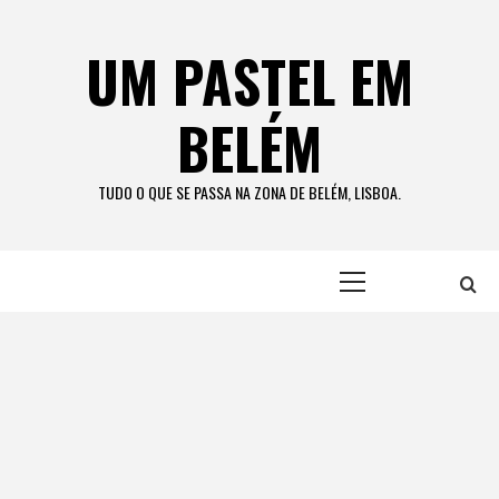
Skip
to
UM PASTEL EM
content
BELÉM
TUDO O QUE SE PASSA NA ZONA DE BELÉM, LISBOA.
Primary
Menu