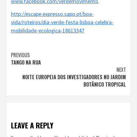
www.facebook.com/verdemovimento
.
http://escape.expresso.sapo.pt/boa-
vida/roteiros/dia-verde-festa-lisboa-celebra-
mobilidade-ecologica-18613347
Continue
PREVIOUS
TANGO NA RUA
Reading
NEXT
NOITE EUROPEIA DOS INVESTIGADORES NO JARDIM
BOTÂNICO TROPICAL
LEAVE A REPLY