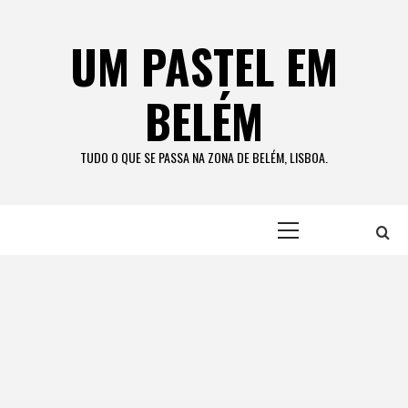
Skip
to
UM PASTEL EM
content
BELÉM
TUDO O QUE SE PASSA NA ZONA DE BELÉM, LISBOA.
Primary
Menu