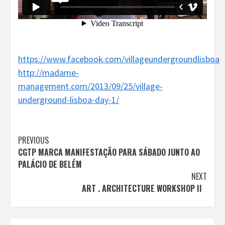
https://www.facebook.com/villageundergroundlisboa
http://madame-
management.com/2013/09/25/village-
underground-lisboa-day-1/
Continue
PREVIOUS
CGTP MARCA MANIFESTAÇÃO PARA SÁBADO JUNTO AO
Reading
PALÁCIO DE BELÉM
NEXT
ART . ARCHITECTURE WORKSHOP II