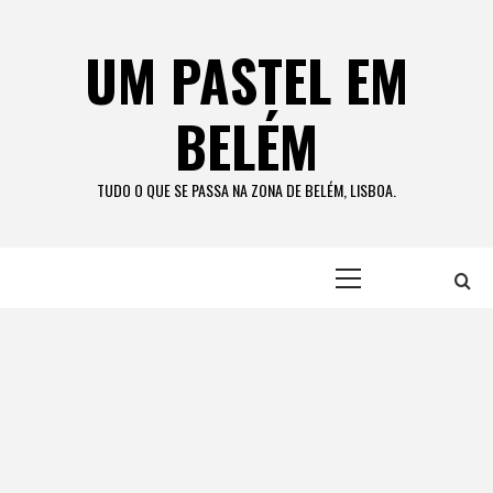
Skip
to
UM PASTEL EM
content
BELÉM
TUDO O QUE SE PASSA NA ZONA DE BELÉM, LISBOA.
Primary
Menu