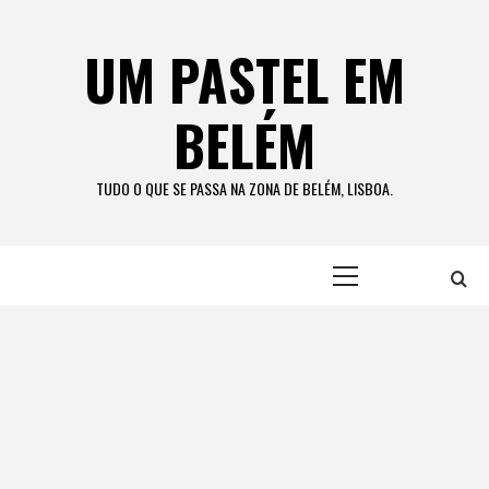
Skip
to
UM PASTEL EM
content
BELÉM
TUDO O QUE SE PASSA NA ZONA DE BELÉM, LISBOA.
Primary
Menu