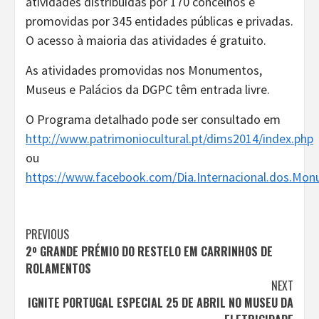
atividades distribuídas por 170 concelhos e
promovidas por 345 entidades públicas e privadas.
O acesso à maioria das atividades é gratuito.
As atividades promovidas nos Monumentos,
Museus e Palácios da DGPC têm entrada livre.
O Programa detalhado pode ser consultado em
http://www.patrimoniocultural.pt/dims2014/index.php
ou
https://www.facebook.com/Dia.Internacional.dos.Monu
Continue
PREVIOUS
2º GRANDE PRÉMIO DO RESTELO EM CARRINHOS DE
Reading
ROLAMENTOS
NEXT
IGNITE PORTUGAL ESPECIAL 25 DE ABRIL NO MUSEU DA