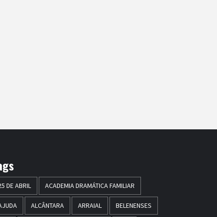
ags
25 DE ABRIL
ACADEMIA DRAMÁTICA FAMILIAR
AJUDA
ALCÂNTARA
ARRAIAL
BELENENSES