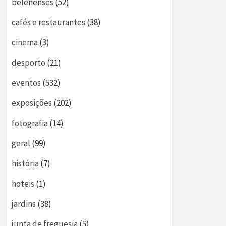
belenenses
(52)
cafés e restaurantes
(38)
cinema
(3)
desporto
(21)
eventos
(532)
exposições
(202)
fotografia
(14)
geral
(99)
história
(7)
hoteis
(1)
jardins
(38)
junta de freguesia
(5)