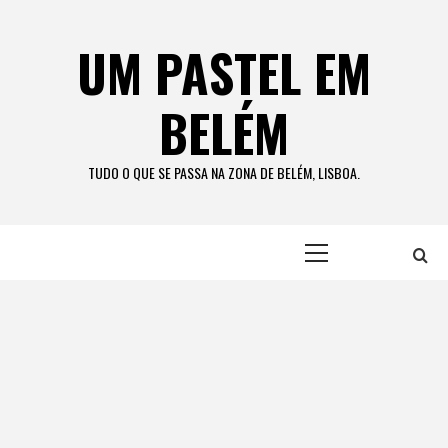
Skip
to
UM PASTEL EM
content
BELÉM
TUDO O QUE SE PASSA NA ZONA DE BELÉM, LISBOA.
Primary
Menu