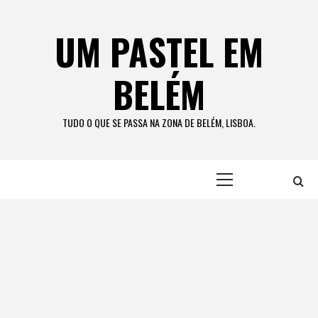
Skip
to
UM PASTEL EM
content
BELÉM
TUDO O QUE SE PASSA NA ZONA DE BELÉM, LISBOA.
Primary
Menu