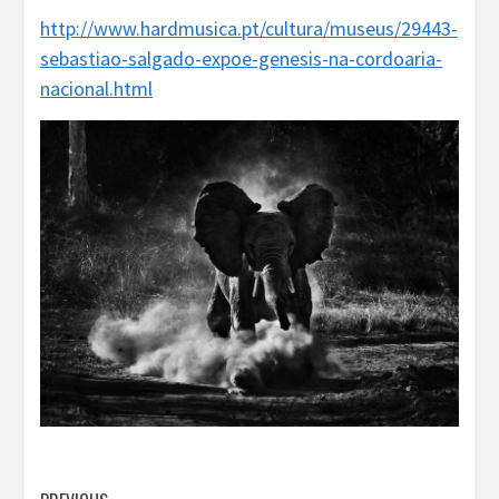
http://www.hardmusica.pt/cultura/museus/29443-
sebastiao-salgado-expoe-genesis-na-cordoaria-
nacional.html