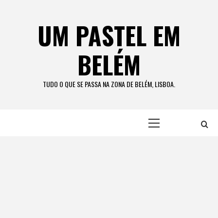
Skip
to
UM PASTEL EM
content
BELÉM
TUDO O QUE SE PASSA NA ZONA DE BELÉM, LISBOA.
Primary
Menu