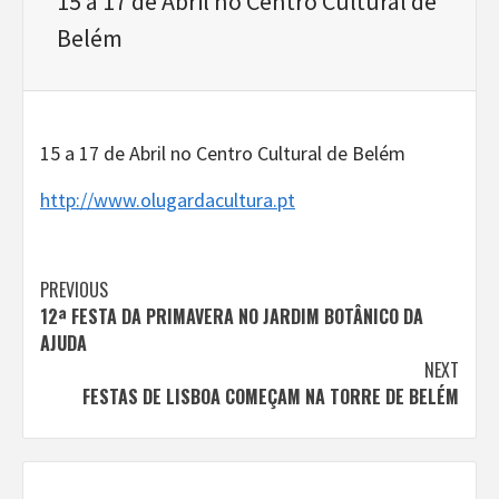
15 a 17 de Abril no Centro Cultural de
Belém
15 a 17 de Abril no Centro Cultural de Belém
http://www.olugardacultura.pt
Continue
PREVIOUS
12ª FESTA DA PRIMAVERA NO JARDIM BOTÂNICO DA
Reading
AJUDA
NEXT
FESTAS DE LISBOA COMEÇAM NA TORRE DE BELÉM