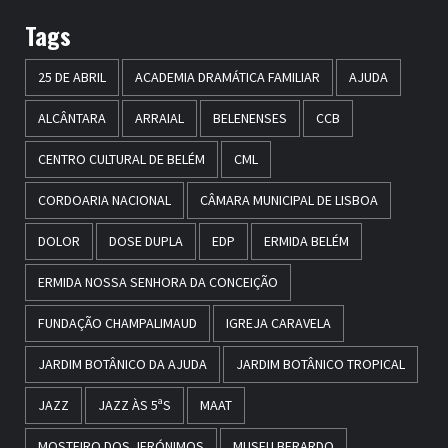
Tags
25 DE ABRIL
ACADEMIA DRAMÁTICA FAMILIAR
AJUDA
ALCÂNTARA
ARRAIAL
BELENENSES
CCB
CENTRO CULTURAL DE BELÉM
CML
CORDOARIA NACIONAL
CÂMARA MUNICIPAL DE LISBOA
DOLOR
DOSE DUPLA
EDP
ERMIDA BELÉM
ERMIDA NOSSA SENHORA DA CONCEIÇÃO
FUNDAÇÃO CHAMPALIMAUD
IGREJA CARAVELA
JARDIM BOTÂNICO DA AJUDA
JARDIM BOTÂNICO TROPICAL
JAZZ
JAZZ ÀS 5ªS
MAAT
MOSTEIRO DOS JERÓNIMOS
MUSEU BERARDO