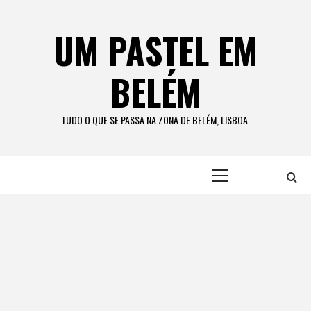
Skip
to
UM PASTEL EM
content
BELÉM
TUDO O QUE SE PASSA NA ZONA DE BELÉM, LISBOA.
Primary
Menu