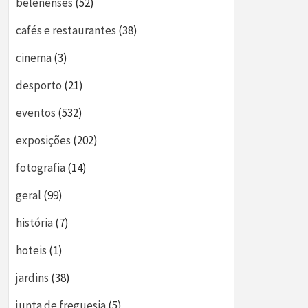
belenenses
(52)
cafés e restaurantes
(38)
cinema
(3)
desporto
(21)
eventos
(532)
exposições
(202)
fotografia
(14)
geral
(99)
história
(7)
hoteis
(1)
jardins
(38)
junta de freguesia
(5)