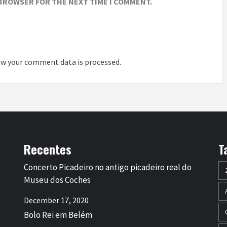
 BROWSER FOR THE NEXT TIME I COMMENT.
w your comment data is processed
.
Recentes
T
Concerto Picadeiro no antigo picadeiro real do
Museu dos Coches
December 17, 2020
Bolo Rei em Belém