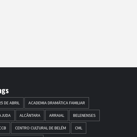
ags
25 DE ABRIL
ACADEMIA DRAMÁTICA FAMILIAR
AJUDA
ALCÂNTARA
ARRAIAL
BELENENSES
CCB
CENTRO CULTURAL DE BELÉM
CML