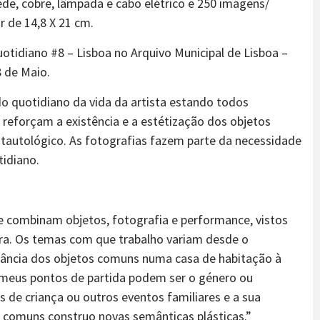
ede, cobre, lâmpada e cabo elétrico e 250 imagens/
r de 14,8 X 21 cm.
otidiano #8 – Lisboa no Arquivo Municipal de Lisboa –
8 de Maio.
do quotidiano da vida da artista estando todos
reforçam a existência e a estétização dos objetos
tautológico. As fotografias fazem parte da necessidade
tidiano.
e combinam objetos, fotografia e performance, vistos
ra. Os temas com que trabalho variam desde o
ância dos objetos comuns numa casa de habitação à
 meus pontos de partida podem ser o género ou
 de criança ou outros eventos familiares e a sua
 comuns construo novas semânticas plásticas.”