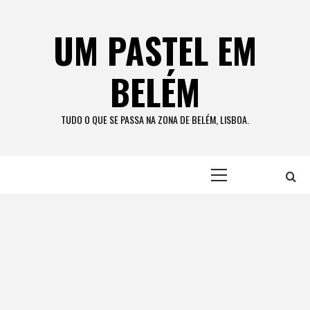
Skip
to
UM PASTEL EM
content
BELÉM
TUDO O QUE SE PASSA NA ZONA DE BELÉM, LISBOA.
Primary
Menu