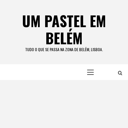
Skip
to
UM PASTEL EM
content
BELÉM
TUDO O QUE SE PASSA NA ZONA DE BELÉM, LISBOA.
Primary
Menu