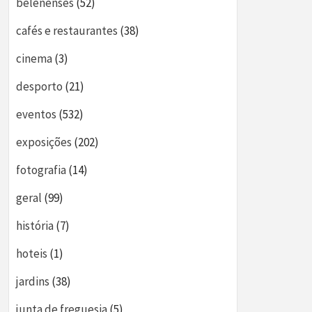
belenenses
(52)
cafés e restaurantes
(38)
cinema
(3)
desporto
(21)
eventos
(532)
exposições
(202)
fotografia
(14)
geral
(99)
história
(7)
hoteis
(1)
jardins
(38)
junta de freguesia
(5)