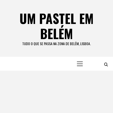
Skip
to
UM PASTEL EM
content
BELÉM
TUDO O QUE SE PASSA NA ZONA DE BELÉM, LISBOA.
Primary
Menu