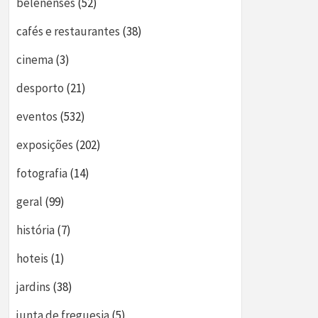
belenenses
(52)
cafés e restaurantes
(38)
cinema
(3)
desporto
(21)
eventos
(532)
exposições
(202)
fotografia
(14)
geral
(99)
história
(7)
hoteis
(1)
jardins
(38)
junta de freguesia
(5)