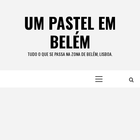
Skip
to
UM PASTEL EM
content
BELÉM
TUDO O QUE SE PASSA NA ZONA DE BELÉM, LISBOA.
Primary
Menu