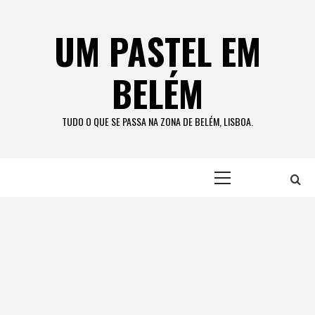
Skip
to
UM PASTEL EM
content
BELÉM
TUDO O QUE SE PASSA NA ZONA DE BELÉM, LISBOA.
Primary
Menu