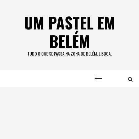
Skip
to
UM PASTEL EM
content
BELÉM
TUDO O QUE SE PASSA NA ZONA DE BELÉM, LISBOA.
Primary
Menu