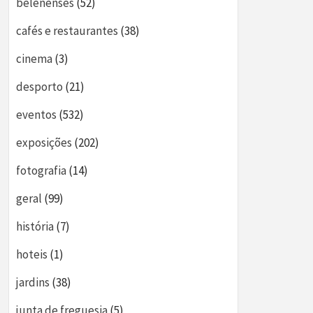
belenenses
(52)
cafés e restaurantes
(38)
cinema
(3)
desporto
(21)
eventos
(532)
exposições
(202)
fotografia
(14)
geral
(99)
história
(7)
hoteis
(1)
jardins
(38)
junta de freguesia
(5)