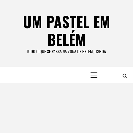
Skip
to
UM PASTEL EM
content
BELÉM
TUDO O QUE SE PASSA NA ZONA DE BELÉM, LISBOA.
Primary
Menu