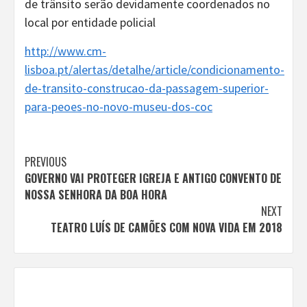
de trânsito serão devidamente coordenados no
local por entidade policial
http://www.cm-
lisboa.pt/alertas/detalhe/article/condicionamento-
de-transito-construcao-da-passagem-superior-
para-peoes-no-novo-museu-dos-coc
Continue
PREVIOUS
GOVERNO VAI PROTEGER IGREJA E ANTIGO CONVENTO DE
Reading
NOSSA SENHORA DA BOA HORA
NEXT
TEATRO LUÍS DE CAMÕES COM NOVA VIDA EM 2018